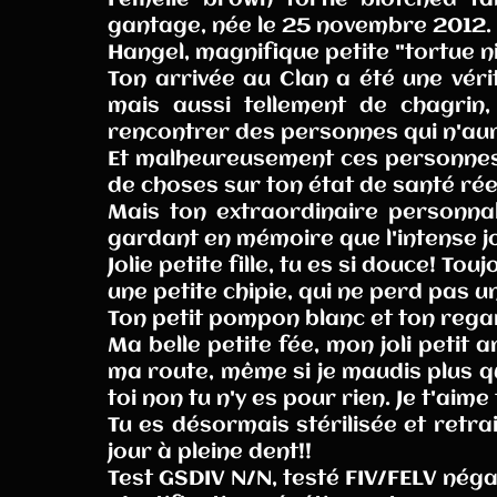
Femelle brown tortie blotched ta
gantage, née le 25 novembre 2012.
Hangel, magnifique petite "tortue ni
Ton arrivée au Clan a été une vér
mais aussi tellement de chagrin, 
rencontrer des personnes qui n'aur
Et malheureusement ces personnes 
de choses sur ton état de santé réel
Mais ton extraordinaire personnal
gardant en mémoire que l'intense jo
Jolie petite fille, tu es si douce! 
une petite chipie, qui ne perd pas u
Ton petit pompon blanc et ton rega
Ma belle petite fée, mon joli petit 
ma route, même si je maudis plus qu
toi non tu n'y es pour rien. Je t'aime
Tu es désormais stérilisée et retrai
jour à pleine dent!!
Test GSDIV N/N, testé FIV/FELV néga