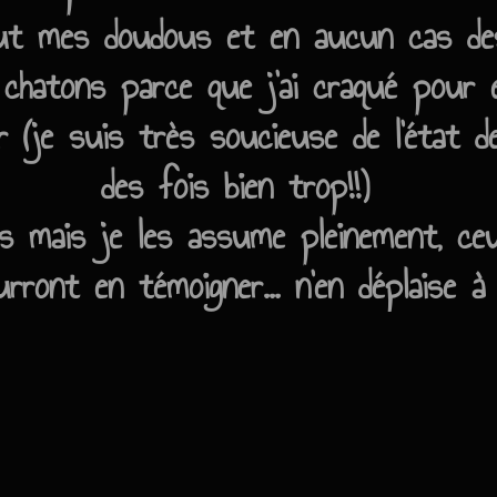
ut mes doudous et en aucun cas des
 chatons parce que j'ai craqué pour 
ir (je suis très soucieuse de l'état
des fois bien trop!!)
ts mais je les assume pleinement, c
rront en témoigner... n'en déplaise à 